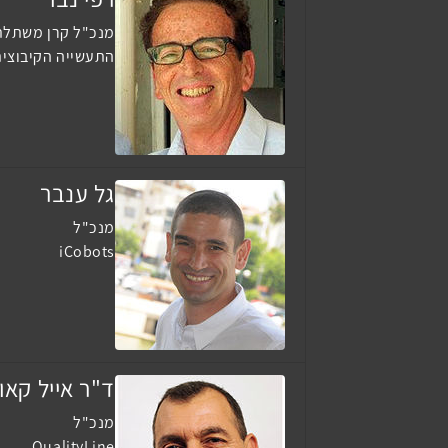
מנכ"ל קרן משתלת 
התעשייה הקיבוצי
גל ענבר
מנכ"ל
iCobots
ד"ר אייל קאו
מנכ"ל
QualityLine