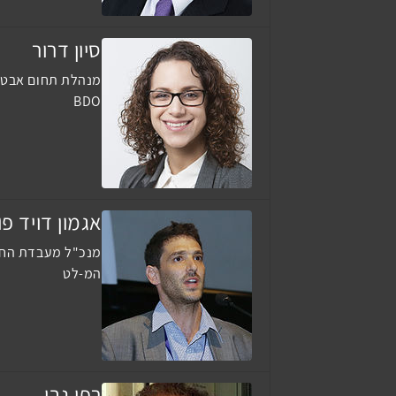
סיון דרור
מנהלת תחום אבטח
BDO
אגמון דויד פ
מנכ"ל מעבדת החדשנו
המ-לט
רפי נבו