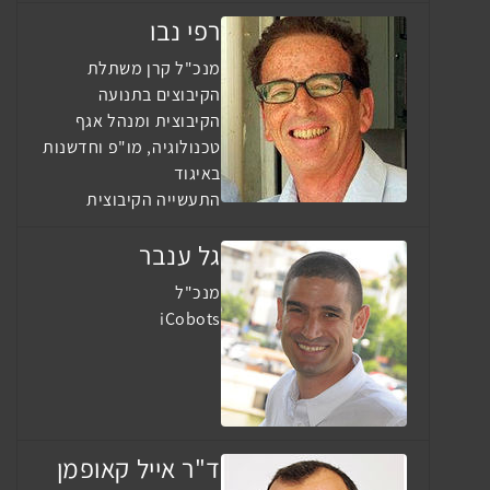
רפי נבו
מנכ"ל קרן משתלת
הקיבוצים בתנועה
הקיבוצית ומנהל אגף
טכנולוגיה, מו"פ וחדשנות
באיגוד
התעשייה הקיבוצית
גל ענבר
מנכ"ל
iCobots
ד"ר אייל קאופמן